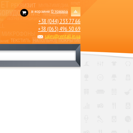
в корзине
0 товара
+38 (044) 233 77 66
+38 (063) 496 50 69
sales@rentall.in.ua