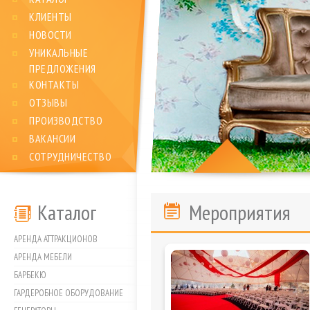
КЛИЕНТЫ
НОВОСТИ
УНИКАЛЬНЫЕ
ПРЕДЛОЖЕНИЯ
КОНТАКТЫ
ОТЗЫВЫ
ПРОИЗВОДСТВО
ВАКАНСИИ
СОТРУДНИЧЕСТВО
Каталог
Мероприятия
АРЕНДА АТТРАКЦИОНОВ
АРЕНДА МЕБЕЛИ
БАРБЕКЮ
ГАРДЕРОБНОЕ ОБОРУДОВАНИЕ