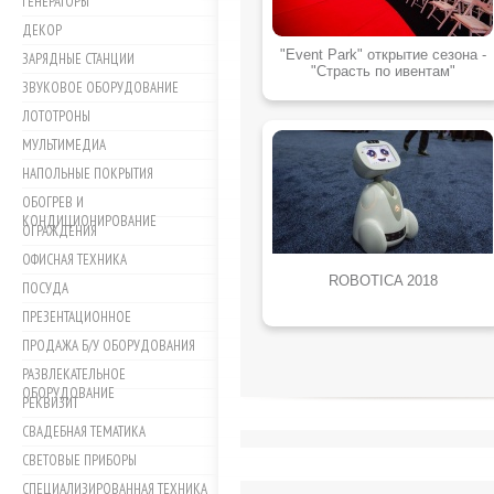
ГЕНЕРАТОРЫ
ДЕКОР
"Event Park" открытие сезона -
ЗАРЯДНЫЕ СТАНЦИИ
"Страсть по ивентам"
ЗВУКОВОЕ ОБОРУДОВАНИЕ
ЛОТОТРОНЫ
МУЛЬТИМЕДИА
НАПОЛЬНЫЕ ПОКРЫТИЯ
ОБОГРЕВ И
КОНДИЦИОНИРОВАНИЕ
ОГРАЖДЕНИЯ
ОФИСНАЯ ТЕХНИКА
ROBOTICA 2018
ПОСУДА
ПРЕЗЕНТАЦИОННОЕ
ПРОДАЖА Б/У ОБОРУДОВАНИЯ
РАЗВЛЕКАТЕЛЬНОЕ
ОБОРУДОВАНИЕ
РЕКВИЗИТ
СВАДЕБНАЯ ТЕМАТИКА
СВЕТОВЫЕ ПРИБОРЫ
СПЕЦИАЛИЗИРОВАННАЯ ТЕХНИКА