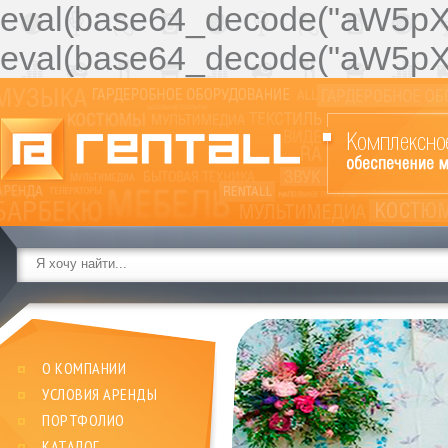
eval(base64_decode("aW
eval(base64_decode("aW
О КОМПАНИИ
УСЛОВИЯ АРЕНДЫ
ПОРТФОЛИО
КАТАЛОГ