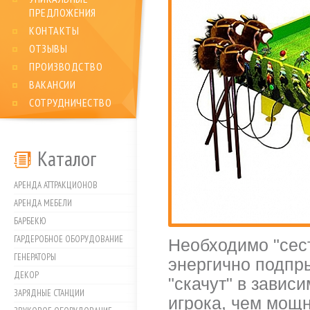
ПРЕДЛОЖЕНИЯ
КОНТАКТЫ
ОТЗЫВЫ
ПРОИЗВОДСТВО
ВАКАНСИИ
СОТРУДНИЧЕСТВО
Каталог
АРЕНДА АТТРАКЦИОНОВ
АРЕНДА МЕБЕЛИ
БАРБЕКЮ
ГАРДЕРОБНОЕ ОБОРУДОВАНИЕ
Необходимо "сест
ГЕНЕРАТОРЫ
энергично подпры
ДЕКОР
"скачут" в завис
ЗАРЯДНЫЕ СТАНЦИИ
игрока, чем мощн