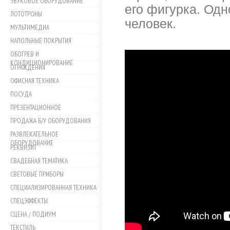
ЗВУКОВОЕ ОБОРУДОВАНИЕ
его фигурка. Одн
ЛОТОТРОНЫ
человек.
МУЛЬТИМЕДИА
НАПОЛЬНЫЕ ПОКРЫТИЯ
ОБОГРЕВ И
КОНДИЦИОНИРОВАНИЕ
ОГРАЖДЕНИЯ
ОФИСНАЯ ТЕХНИКА
ПОСУДА
ПРЕЗЕНТАЦИОННОЕ
ПРОДАЖА Б/У ОБОРУДОВАНИЯ
РАЗВЛЕКАТЕЛЬНОЕ
ОБОРУДОВАНИЕ
РЕКВИЗИТ
СВАДЕБНАЯ ТЕМАТИКА
СВЕТОВЫЕ ПРИБОРЫ
СПЕЦИАЛИЗИРОВАННАЯ ТЕХНИКА
СПЕЦЭФФЕКТЫ
СЦЕНА / ПОДИУМ
ТЕКСТИЛЬ