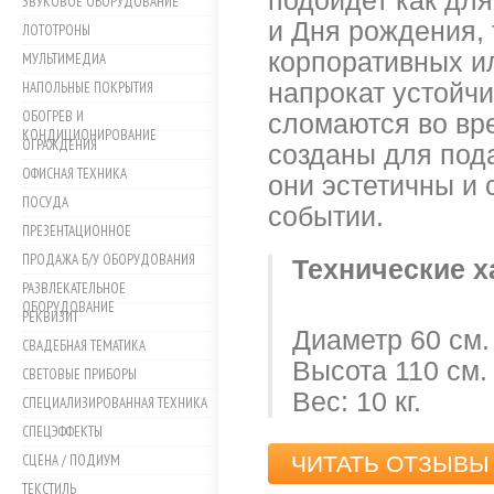
подойдет как дл
ЗВУКОВОЕ ОБОРУДОВАНИЕ
и Дня рождения, 
ЛОТОТРОНЫ
корпоративных и
МУЛЬТИМЕДИА
НАПОЛЬНЫЕ ПОКРЫТИЯ
напрокат устойчи
ОБОГРЕВ И
сломаются во вр
КОНДИЦИОНИРОВАНИЕ
ОГРАЖДЕНИЯ
созданы для пода
ОФИСНАЯ ТЕХНИКА
они эстетичны и
ПОСУДА
событии.
ПРЕЗЕНТАЦИОННОЕ
ПРОДАЖА Б/У ОБОРУДОВАНИЯ
Технические х
РАЗВЛЕКАТЕЛЬНОЕ
ОБОРУДОВАНИЕ
РЕКВИЗИТ
Диаметр 60 см
СВАДЕБНАЯ ТЕМАТИКА
Высота 110 см
СВЕТОВЫЕ ПРИБОРЫ
Вес: 10 кг.
СПЕЦИАЛИЗИРОВАННАЯ ТЕХНИКА
СПЕЦЭФФЕКТЫ
СЦЕНА / ПОДИУМ
ЧИТАТЬ ОТЗЫВЫ 
ТЕКСТИЛЬ