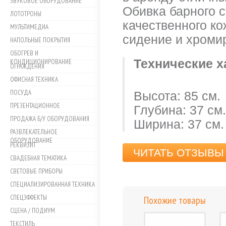
ЗВУКОВОЕ ОБОРУДОВАНИЕ
Обивка барного с
ЛОТОТРОНЫ
качественного ко
МУЛЬТИМЕДИА
сидение и хроми
НАПОЛЬНЫЕ ПОКРЫТИЯ
ОБОГРЕВ И
Технические х
КОНДИЦИОНИРОВАНИЕ
ОГРАЖДЕНИЯ
ОФИСНАЯ ТЕХНИКА
ПОСУДА
Высота: 85 см.
ПРЕЗЕНТАЦИОННОЕ
Глубина: 37 см.
ПРОДАЖА Б/У ОБОРУДОВАНИЯ
Ширина: 37 см.
РАЗВЛЕКАТЕЛЬНОЕ
ОБОРУДОВАНИЕ
РЕКВИЗИТ
ЧИТАТЬ ОТЗЫВЫ 
СВАДЕБНАЯ ТЕМАТИКА
СВЕТОВЫЕ ПРИБОРЫ
СПЕЦИАЛИЗИРОВАННАЯ ТЕХНИКА
СПЕЦЭФФЕКТЫ
Похожие товары
СЦЕНА / ПОДИУМ
ТЕКСТИЛЬ