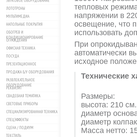
ЗВУКОВОЕ ОБОРУДОВАНИЕ
тепловых режима
ЛОТОТРОНЫ
напряжении в 22
МУЛЬТИМЕДИА
освещение, что п
НАПОЛЬНЫЕ ПОКРЫТИЯ
использовать доп
ОБОГРЕВ И
КОНДИЦИОНИРОВАНИЕ
ОГРАЖДЕНИЯ
При опрокидыван
ОФИСНАЯ ТЕХНИКА
автоматически вы
ПОСУДА
исходное положе
ПРЕЗЕНТАЦИОННОЕ
ПРОДАЖА Б/У ОБОРУДОВАНИЯ
Технические х
РАЗВЛЕКАТЕЛЬНОЕ
ОБОРУДОВАНИЕ
РЕКВИЗИТ
Размеры:
СВАДЕБНАЯ ТЕМАТИКА
высота: 210 см.
СВЕТОВЫЕ ПРИБОРЫ
СПЕЦИАЛИЗИРОВАННАЯ ТЕХНИКА
диаметр основ
СПЕЦЭФФЕКТЫ
диаметр колпак
СЦЕНА / ПОДИУМ
Масса нетто: 15,
ТЕКСТИЛЬ