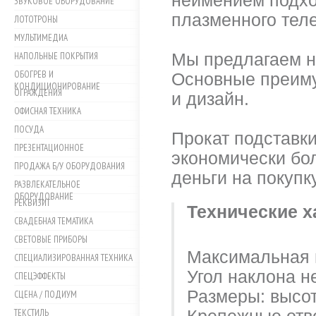
неимением подхо
ЗВУКОВОЕ ОБОРУДОВАНИЕ
плазменного тел
ЛОТОТРОНЫ
МУЛЬТИМЕДИА
НАПОЛЬНЫЕ ПОКРЫТИЯ
Мы предлагаем н
ОБОГРЕВ И
Основные преиму
КОНДИЦИОНИРОВАНИЕ
ОГРАЖДЕНИЯ
и дизайн.
ОФИСНАЯ ТЕХНИКА
ПОСУДА
Прокат подставки
ПРЕЗЕНТАЦИОННОЕ
экономически бол
ПРОДАЖА Б/У ОБОРУДОВАНИЯ
деньги на покупк
РАЗВЛЕКАТЕЛЬНОЕ
ОБОРУДОВАНИЕ
РЕКВИЗИТ
Технические х
СВАДЕБНАЯ ТЕМАТИКА
СВЕТОВЫЕ ПРИБОРЫ
Максимальная н
СПЕЦИАЛИЗИРОВАННАЯ ТЕХНИКА
Угол наклона н
СПЕЦЭФФЕКТЫ
Размеры: высо
СЦЕНА / ПОДИУМ
ТЕКСТИЛЬ