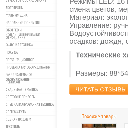
Режимы LED: 16 ц
ЗВУКОВОЕ ОБОРУДОВАНИЕ
ЛОТОТРОНЫ
смена цветов, м
МУЛЬТИМЕДИА
Материал: эколо
НАПОЛЬНЫЕ ПОКРЫТИЯ
Управление: руч
ОБОГРЕВ И
Водоустойчивость
КОНДИЦИОНИРОВАНИЕ
ОГРАЖДЕНИЯ
осадков: дождя, сн
ОФИСНАЯ ТЕХНИКА
ПОСУДА
Технические х
ПРЕЗЕНТАЦИОННОЕ
ПРОДАЖА Б/У ОБОРУДОВАНИЯ
Размеры: 88*54
РАЗВЛЕКАТЕЛЬНОЕ
ОБОРУДОВАНИЕ
РЕКВИЗИТ
ЧИТАТЬ ОТЗЫВЫ 
СВАДЕБНАЯ ТЕМАТИКА
СВЕТОВЫЕ ПРИБОРЫ
СПЕЦИАЛИЗИРОВАННАЯ ТЕХНИКА
СПЕЦЭФФЕКТЫ
Похожие товары
СЦЕНА / ПОДИУМ
ТЕКСТИЛЬ