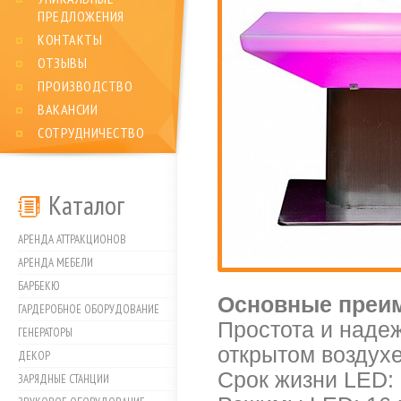
ПРЕДЛОЖЕНИЯ
КОНТАКТЫ
ОТЗЫВЫ
ПРОИЗВОДСТВО
ВАКАНСИИ
СОТРУДНИЧЕСТВО
Каталог
АРЕНДА АТТРАКЦИОНОВ
АРЕНДА МЕБЕЛИ
БАРБЕКЮ
Основные преим
ГАРДЕРОБНОЕ ОБОРУДОВАНИЕ
Простота и надеж
ГЕНЕРАТОРЫ
открытом воздух
ДЕКОР
Срок жизни LED: 
ЗАРЯДНЫЕ СТАНЦИИ