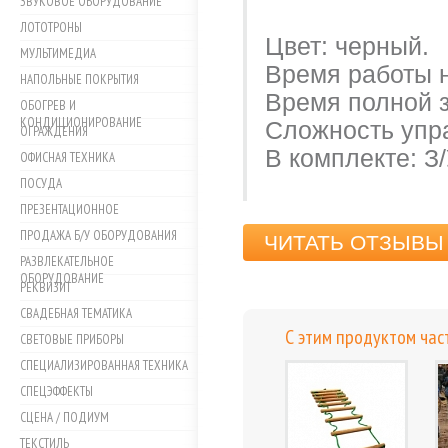
ЗВУКОВОЕ ОБОРУДОВАНИЕ
ЛОТОТРОНЫ
Цвет: черный.
МУЛЬТИМЕДИА
Время работы на
НАПОЛЬНЫЕ ПОКРЫТИЯ
Время полной з
ОБОГРЕВ И
КОНДИЦИОНИРОВАНИЕ
Сложность упр
ОГРАЖДЕНИЯ
В комплекте: З/
ОФИСНАЯ ТЕХНИКА
ПОСУДА
ПРЕЗЕНТАЦИОННОЕ
ПРОДАЖА Б/У ОБОРУДОВАНИЯ
ЧИТАТЬ ОТЗЫВЫ 
РАЗВЛЕКАТЕЛЬНОЕ
ОБОРУДОВАНИЕ
РЕКВИЗИТ
СВАДЕБНАЯ ТЕМАТИКА
С этим продуктом час
СВЕТОВЫЕ ПРИБОРЫ
СПЕЦИАЛИЗИРОВАННАЯ ТЕХНИКА
СПЕЦЭФФЕКТЫ
СЦЕНА / ПОДИУМ
ТЕКСТИЛЬ