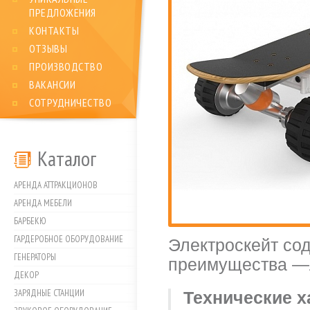
ПРЕДЛОЖЕНИЯ
КОНТАКТЫ
ОТЗЫВЫ
ПРОИЗВОДСТВО
ВАКАНСИИ
СОТРУДНИЧЕСТВО
Каталог
АРЕНДА АТТРАКЦИОНОВ
АРЕНДА МЕБЕЛИ
БАРБЕКЮ
ГАРДЕРОБНОЕ ОБОРУДОВАНИЕ
Электроскейт со
ГЕНЕРАТОРЫ
преимущества —л
ДЕКОР
ЗАРЯДНЫЕ СТАНЦИИ
Технические х