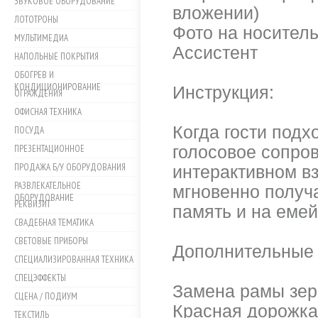
ЗВУКОВОЕ ОБОРУДОВАНИЕ
вложении)
ЛОТОТРОНЫ
Фото на носител
МУЛЬТИМЕДИА
Ассистент
НАПОЛЬНЫЕ ПОКРЫТИЯ
ОБОГРЕВ И
КОНДИЦИОНИРОВАНИЕ
Инструкция:
ОГРАЖДЕНИЯ
ОФИСНАЯ ТЕХНИКА
Когда гости подх
ПОСУДА
ПРЕЗЕНТАЦИОННОЕ
голосовое сопро
ПРОДАЖА Б/У ОБОРУДОВАНИЯ
интерактивном вз
РАЗВЛЕКАТЕЛЬНОЕ
мгновенно получ
ОБОРУДОВАНИЕ
РЕКВИЗИТ
память и на емей
СВАДЕБНАЯ ТЕМАТИКА
СВЕТОВЫЕ ПРИБОРЫ
Дополнительные 
СПЕЦИАЛИЗИРОВАННАЯ ТЕХНИКА
СПЕЦЭФФЕКТЫ
Замена рамы зер
СЦЕНА / ПОДИУМ
Красная дорожка
ТЕКСТИЛЬ