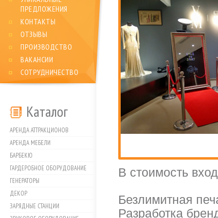
ПРЕДЛОЖЕНИЯ
КОНТАКТЫ
ОТЗЫВЫ
ПРОИЗВОДСТВО
ВАКАНСИИ
СОТРУДНИЧЕСТВО
Каталог
АРЕНДА АТТРАКЦИОНОВ
АРЕНДА МЕБЕЛИ
БАРБЕКЮ
ГАРДЕРОБНОЕ ОБОРУДОВАНИЕ
В стоимость вход
ГЕНЕРАТОРЫ
ДЕКОР
Безлимитная печ
ЗАРЯДНЫЕ СТАНЦИИ
Разработка брен