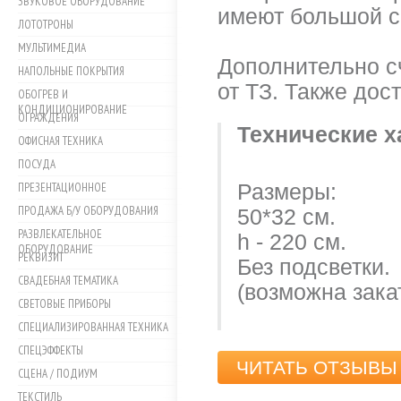
ЗВУКОВОЕ ОБОРУДОВАНИЕ
имеют большой ср
ЛОТОТРОНЫ
МУЛЬТИМЕДИА
Дополнительно сч
НАПОЛЬНЫЕ ПОКРЫТИЯ
от ТЗ. Также дос
ОБОГРЕВ И
КОНДИЦИОНИРОВАНИЕ
ОГРАЖДЕНИЯ
Технические х
ОФИСНАЯ ТЕХНИКА
ПОСУДА
ПРЕЗЕНТАЦИОННОЕ
Размеры:
ПРОДАЖА Б/У ОБОРУДОВАНИЯ
50*32 см.
РАЗВЛЕКАТЕЛЬНОЕ
h - 220 см.
ОБОРУДОВАНИЕ
РЕКВИЗИТ
Без подсветки.
СВАДЕБНАЯ ТЕМАТИКА
(возможна зака
СВЕТОВЫЕ ПРИБОРЫ
СПЕЦИАЛИЗИРОВАННАЯ ТЕХНИКА
СПЕЦЭФФЕКТЫ
ЧИТАТЬ ОТЗЫВЫ 
СЦЕНА / ПОДИУМ
ТЕКСТИЛЬ