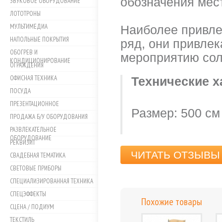
обозначения мес
ЗВУКОВОЕ ОБОРУДОВАНИЕ
ЛОТОТРОНЫ
МУЛЬТИМЕДИА
Наиболее привле
НАПОЛЬНЫЕ ПОКРЫТИЯ
ряд, они привлек
ОБОГРЕВ И
мероприятию сол
КОНДИЦИОНИРОВАНИЕ
ОГРАЖДЕНИЯ
ОФИСНАЯ ТЕХНИКА
Технические х
ПОСУДА
ПРЕЗЕНТАЦИОННОЕ
Размер: 500 cм
ПРОДАЖА Б/У ОБОРУДОВАНИЯ
РАЗВЛЕКАТЕЛЬНОЕ
ОБОРУДОВАНИЕ
РЕКВИЗИТ
ЧИТАТЬ ОТЗЫВЫ 
СВАДЕБНАЯ ТЕМАТИКА
СВЕТОВЫЕ ПРИБОРЫ
СПЕЦИАЛИЗИРОВАННАЯ ТЕХНИКА
СПЕЦЭФФЕКТЫ
Похожие товары
СЦЕНА / ПОДИУМ
ТЕКСТИЛЬ