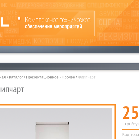
ная
Каталог
Презентационное
Прочее
Флипчарт
ипчарт
25
грн/су
Код това