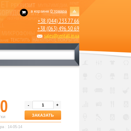
в корзине
0 товара
+38 (044) 233 77 66
+38 (063) 496 50 69
sales@rentall.in.ua
0
-
+
тки
ра : 14-05-14