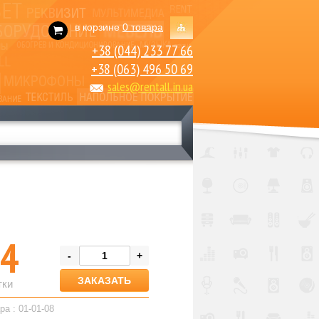
в корзине
0 товара
+38 (044) 233 77 66
+38 (063) 496 50 69
sales@rentall.in.ua
4
-
+
тки
ра : 01-01-08