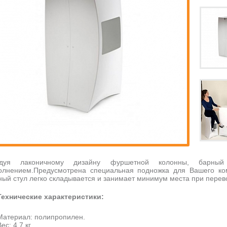
дуя лаконичному дизайну фуршетной колонны, барны
олнением.Предусмотрена специальная подножка для Вашего ко
ный стул легко складывается и занимает минимум места при перево
Технические характеристики:
Материал: полипропилен.
ес: 4.7 кг.