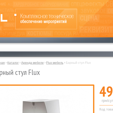
ная
Каталог
Аренда мебели
Flux мебель
Барный стул Flux
рный стул Flux
49
грн/су
Код това