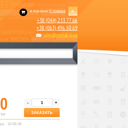
в корзине
0 товара
+38 (044) 233 77 66
+38 (063) 496 50 69
sales@rentall.in.ua
0
-
+
тки
ра : 16-06-46