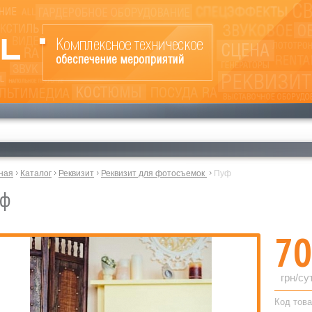
ная
Каталог
Реквизит
Реквизит для фотосъемок
Пуф
уф
70
грн/су
Код това