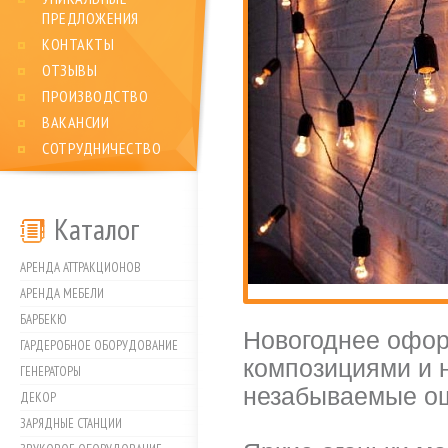
ПРЕДЛОЖЕНИЯ
КОНТАКТЫ
ОТЗЫВЫ
ПРОИЗВОДСТВО
ВАКАНСИИ
СОТРУДНИЧЕСТВО
Каталог
АРЕНДА АТТРАКЦИОНОВ
АРЕНДА МЕБЕЛИ
БАРБЕКЮ
Новогоднее офор
ГАРДЕРОБНОЕ ОБОРУДОВАНИЕ
композициями и 
ГЕНЕРАТОРЫ
незабываемые ощ
ДЕКОР
ЗАРЯДНЫЕ СТАНЦИИ