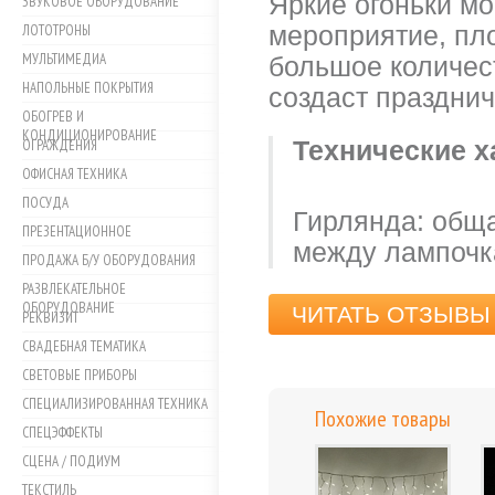
Яркие огоньки мо
ЗВУКОВОЕ ОБОРУДОВАНИЕ
ЛОТОТРОНЫ
мероприятие, пло
МУЛЬТИМЕДИА
большое количест
НАПОЛЬНЫЕ ПОКРЫТИЯ
создаст праздни
ОБОГРЕВ И
КОНДИЦИОНИРОВАНИЕ
ОГРАЖДЕНИЯ
Технические х
ОФИСНАЯ ТЕХНИКА
ПОСУДА
Гирлянда: обща
ПРЕЗЕНТАЦИОННОЕ
между лампочк
ПРОДАЖА Б/У ОБОРУДОВАНИЯ
РАЗВЛЕКАТЕЛЬНОЕ
ОБОРУДОВАНИЕ
ЧИТАТЬ ОТЗЫВЫ 
РЕКВИЗИТ
СВАДЕБНАЯ ТЕМАТИКА
СВЕТОВЫЕ ПРИБОРЫ
СПЕЦИАЛИЗИРОВАННАЯ ТЕХНИКА
Похожие товары
СПЕЦЭФФЕКТЫ
СЦЕНА / ПОДИУМ
ТЕКСТИЛЬ