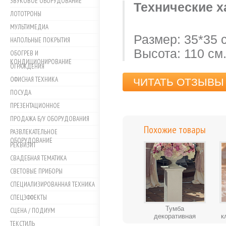
ЗВУКОВОЕ ОБОРУДОВАНИЕ
Технические х
ЛОТОТРОНЫ
МУЛЬТИМЕДИА
Размер: 35*35 
НАПОЛЬНЫЕ ПОКРЫТИЯ
Высота: 110 см
ОБОГРЕВ И
КОНДИЦИОНИРОВАНИЕ
ОГРАЖДЕНИЯ
ОФИСНАЯ ТЕХНИКА
ЧИТАТЬ ОТЗЫВЫ 
ПОСУДА
ПРЕЗЕНТАЦИОННОЕ
ПРОДАЖА Б/У ОБОРУДОВАНИЯ
Похожие товары
РАЗВЛЕКАТЕЛЬНОЕ
ОБОРУДОВАНИЕ
РЕКВИЗИТ
СВАДЕБНАЯ ТЕМАТИКА
СВЕТОВЫЕ ПРИБОРЫ
СПЕЦИАЛИЗИРОВАННАЯ ТЕХНИКА
СПЕЦЭФФЕКТЫ
Тумба
СЦЕНА / ПОДИУМ
декоративная
к
ТЕКСТИЛЬ