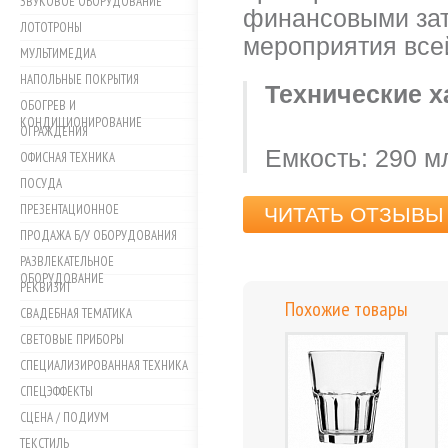
ЗВУКОВОЕ ОБОРУДОВАНИЕ
финансовыми зат
ЛОТОТРОНЫ
мероприятия все
МУЛЬТИМЕДИА
НАПОЛЬНЫЕ ПОКРЫТИЯ
Технические х
ОБОГРЕВ И
КОНДИЦИОНИРОВАНИЕ
ОГРАЖДЕНИЯ
Емкость: 290 м
ОФИСНАЯ ТЕХНИКА
ПОСУДА
ПРЕЗЕНТАЦИОННОЕ
ЧИТАТЬ ОТЗЫВЫ 
ПРОДАЖА Б/У ОБОРУДОВАНИЯ
РАЗВЛЕКАТЕЛЬНОЕ
ОБОРУДОВАНИЕ
РЕКВИЗИТ
Похожие товары
СВАДЕБНАЯ ТЕМАТИКА
СВЕТОВЫЕ ПРИБОРЫ
СПЕЦИАЛИЗИРОВАННАЯ ТЕХНИКА
СПЕЦЭФФЕКТЫ
СЦЕНА / ПОДИУМ
ТЕКСТИЛЬ