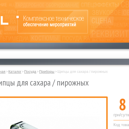
ная
Каталог
Посуда
Приборы
Щипцы для сахара / пирожных
пцы для сахара / пирожных
8
грн/сут
Код това