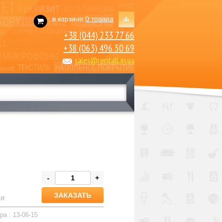
в корзине
0 товара
+38 (044) 233 77 66
+38 (063) 496 50 69
sales@rentall.in.ua
-
+
ки
ра : 13-06-15