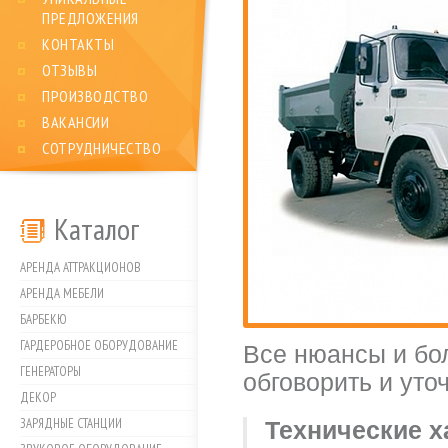
ПРЕДЛОЖЕНИЯ
КОНТАКТЫ
ОТЗЫВЫ
ПРОИЗВОДСТВО
ВАКАНСИИ
СОТРУДНИЧЕСТВО
Каталог
АРЕНДА АТТРАКЦИОНОВ
АРЕНДА МЕБЕЛИ
БАРБЕКЮ
ГАРДЕРОБНОЕ ОБОРУДОВАНИЕ
Все нюансы и б
ГЕНЕРАТОРЫ
обговорить и уто
ДЕКОР
ЗАРЯДНЫЕ СТАНЦИИ
Технические х