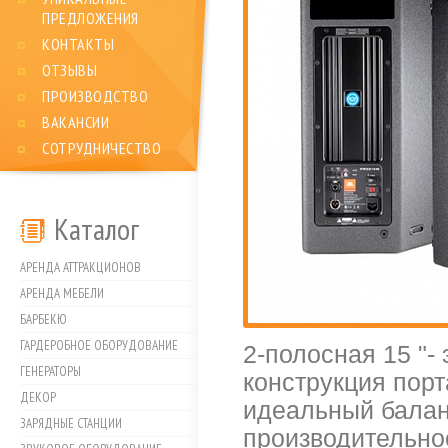
ПРЕДЛОЖЕНИЯ
КОНТАКТЫ
ОТЗЫВЫ
ПРОИЗВОДСТВО
ВАКАНСИИ
СОТРУДНИЧЕСТВО
Каталог
АРЕНДА АТТРАКЦИОНОВ
АРЕНДА МЕБЕЛИ
БАРБЕКЮ
ГАРДЕРОБНОЕ ОБОРУДОВАНИЕ
2-полосная 15 "-
ГЕНЕРАТОРЫ
конструкция пор
ДЕКОР
идеальный балан
ЗАРЯДНЫЕ СТАНЦИИ
производительно