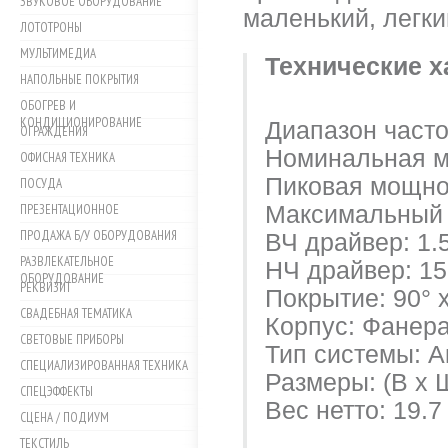
ЗВУКОВОЕ ОБОРУДОВАНИЕ
маленький, легк
ЛОТОТРОНЫ
МУЛЬТИМЕДИА
Технические х
НАПОЛЬНЫЕ ПОКРЫТИЯ
ОБОГРЕВ И
КОНДИЦИОНИРОВАНИЕ
Диапазон частот
ОГРАЖДЕНИЯ
Номинальная м
ОФИСНАЯ ТЕХНИКА
Пиковая мощнос
ПОСУДА
ПРЕЗЕНТАЦИОННОЕ
Максимальный у
ПРОДАЖА Б/У ОБОРУДОВАНИЯ
ВЧ драйвер: 1.
РАЗВЛЕКАТЕЛЬНОЕ
НЧ драйвер: 15"
ОБОРУДОВАНИЕ
РЕКВИЗИТ
Покрытие: 90° 
СВАДЕБНАЯ ТЕМАТИКА
Корпус: Фанера
СВЕТОВЫЕ ПРИБОРЫ
Тип системы: 
СПЕЦИАЛИЗИРОВАННАЯ ТЕХНИКА
Размеры: (В x Ш
СПЕЦЭФФЕКТЫ
Вес нетто: 19.7
СЦЕНА / ПОДИУМ
ТЕКСТИЛЬ