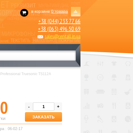
в корзине
0 товара
+38 (044) 233 77 66
+38 (063) 496 50 69
sales@rentall.in.ua
 Professional Truesonic TS112A
0
-
+
тки
ра : 06-02-17