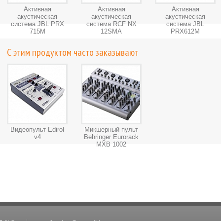
Активная
Активная
Активная
акустическая
акустическая
акустическая
система JBL PRX
система RCF NX
система JBL
715M
12SMA
PRX612M
С этим продуктом часто заказывают
Видеопульт Edirol
Микшерный пульт
v4
Behringer Eurorack
MXB 1002