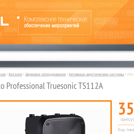
ная
Каталог
Звуковое оборудование
Активные акустические системы
Alto
to Professional Truesonic TS112A
35
грн/су
Код това