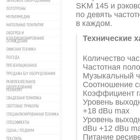
ЗВУКОВОЕ ОБОРУДОВАНИЕ
SKM 145 и рэков
ЛОТОТРОНЫ
по девять частот
МУЛЬТИМЕДИА
в каждом.
НАПОЛЬНЫЕ ПОКРЫТИЯ
ОБОГРЕВ И
Технические х
КОНДИЦИОНИРОВАНИЕ
ОГРАЖДЕНИЯ
ОФИСНАЯ ТЕХНИКА
Количество час
ПОСУДА
ПРЕЗЕНТАЦИОННОЕ
Частотная поло
ПРОДАЖА Б/У ОБОРУДОВАНИЯ
Музыкальный ч
РАЗВЛЕКАТЕЛЬНОЕ
Соотношение си
ОБОРУДОВАНИЕ
РЕКВИЗИТ
Коэффициент г
СВАДЕБНАЯ ТЕМАТИКА
Уровень выходн
СВЕТОВЫЕ ПРИБОРЫ
+18 dBu max
СПЕЦИАЛИЗИРОВАННАЯ ТЕХНИКА
Уровень выходн
СПЕЦЭФФЕКТЫ
dBu +12 dBu m
СЦЕНА / ПОДИУМ
Питание ресив
ТЕКСТИЛЬ