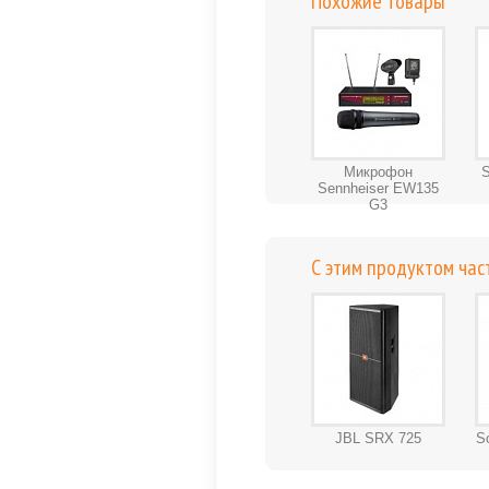
Похожие товары
Микрофон
S
Sennheiser EW135
G3
С этим продуктом час
JBL SRX 725
S