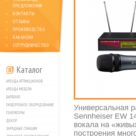
ПРЕДЛОЖЕНИЯ
КОНТАКТЫ
ОТЗЫВЫ
ПРОИЗВОДСТВО
ВАКАНСИИ
СОТРУДНИЧЕСТВО
Каталог
АРЕНДА АТТРАКЦИОНОВ
АРЕНДА МЕБЕЛИ
БАРБЕКЮ
ГАРДЕРОБНОЕ ОБОРУДОВАНИЕ
Универсальная р
ГЕНЕРАТОРЫ
Sennheiser EW 1
ДЕКОР
вокала на «живы
ЗАРЯДНЫЕ СТАНЦИИ
построения много