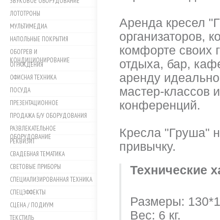
ЗВУКОВОЕ ОБОРУДОВАНИЕ
ЛОТОТРОНЫ
Аренда кресел "Г
МУЛЬТИМЕДИА
организаторов, к
НАПОЛЬНЫЕ ПОКРЫТИЯ
комфорте своих г
ОБОГРЕВ И
КОНДИЦИОНИРОВАНИЕ
отдыха, бар, каф
ОГРАЖДЕНИЯ
аренду идеально 
ОФИСНАЯ ТЕХНИКА
мастер-классов 
ПОСУДА
ПРЕЗЕНТАЦИОННОЕ
конференций.
ПРОДАЖА Б/У ОБОРУДОВАНИЯ
РАЗВЛЕКАТЕЛЬНОЕ
Кресла "Груша" н
ОБОРУДОВАНИЕ
РЕКВИЗИТ
привычку.
СВАДЕБНАЯ ТЕМАТИКА
СВЕТОВЫЕ ПРИБОРЫ
Технические х
СПЕЦИАЛИЗИРОВАННАЯ ТЕХНИКА
СПЕЦЭФФЕКТЫ
Размеры: 130*1
СЦЕНА / ПОДИУМ
Вес: 6 кг.
ТЕКСТИЛЬ