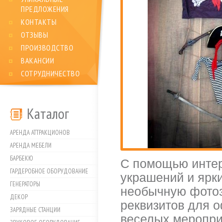
ПРЕДЛОЖЕНИЯ
КОНТАКТЫ
ОТЗЫВЫ
ПРОИЗВОДСТВО
ВАКАНСИИ
СОТРУДНИЧЕСТВО
Каталог
АРЕНДА АТТРАКЦИОНОВ
АРЕНДА МЕБЕЛИ
БАРБЕКЮ
С помощью интер
ГАРДЕРОБНОЕ ОБОРУДОВАНИЕ
украшений и ярк
ГЕНЕРАТОРЫ
необычную фотоз
ДЕКОР
реквизитов для 
ЗАРЯДНЫЕ СТАНЦИИ
веселых меропри