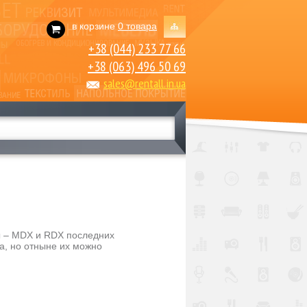
в корзине
0 товара
+38 (044) 233 77 66
+38 (063) 496 50 69
sales@rentall.in.ua
ы – MDX и RDX последних
a, но отныне их можно