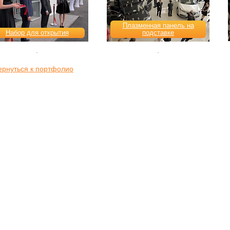
Плазменная панель на
Набор для открытия
подставке
.
.
ернуться к портфолио