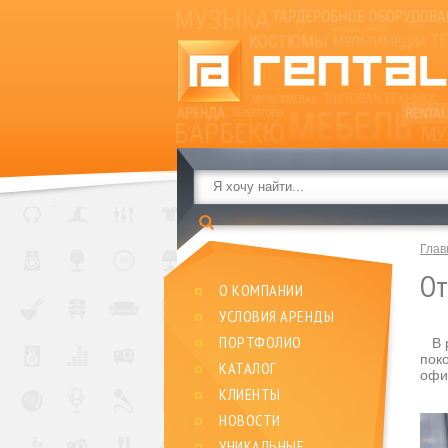
Глав
От
О КОМПАНИИ
УСЛОВИЯ АРЕНДЫ
ПОРТФОЛИО
В р
пок
КАТАЛОГ
офи
КЛИЕНТЫ
НОВОСТИ
УНИКАЛЬНЫЕ