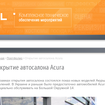
ная
Портфолио
Открытие автосалона Acura
крытие автосалона Acura
амках открытия автосалона состоялся показ новых моделей Акур
олений. В Украине и раньше было предостаточно автомобилей Acur
циально обслуживать на Большой Окружной 14.