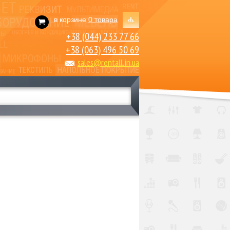
в корзине
0 товара
+38 (044) 233 77 66
+38 (063) 496 50 69
sales@rentall.in.ua