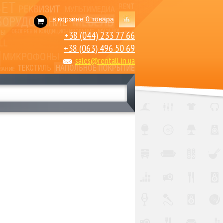
в корзине
0 товара
+38 (044) 233 77 66
+38 (063) 496 50 69
sales@rentall.in.ua