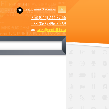
в корзине
0 товара
+38 (044) 233 77 66
+38 (063) 496 50 69
sales@rentall.in.ua