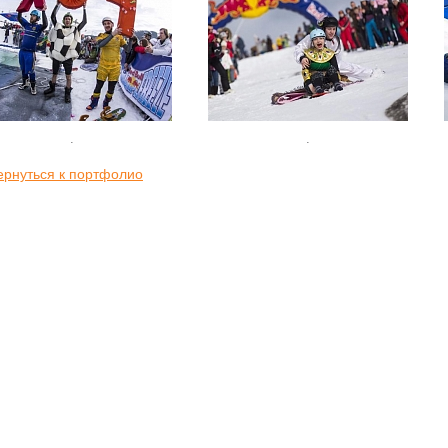
.
.
ернуться к портфолио