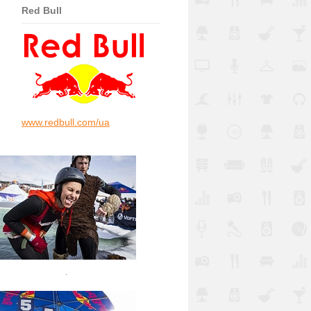
Red Bull
www.redbull.com/ua
.