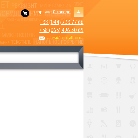
в корзине
0 товара
+38 (044) 233 77 66
+38 (063) 496 50 69
sales@rentall.in.ua