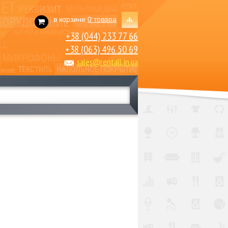
в корзине
0 товара
+38 (044) 233 77 66
+38 (063) 496 50 69
sales@rentall.in.ua