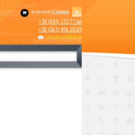
в корзине
0 товара
+38 (044) 233 77 66
+38 (063) 496 50 69
sales@rentall.in.ua