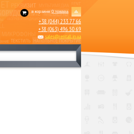
в корзине
0 товара
+38 (044) 233 77 66
+38 (063) 496 50 69
sales@rentall.in.ua