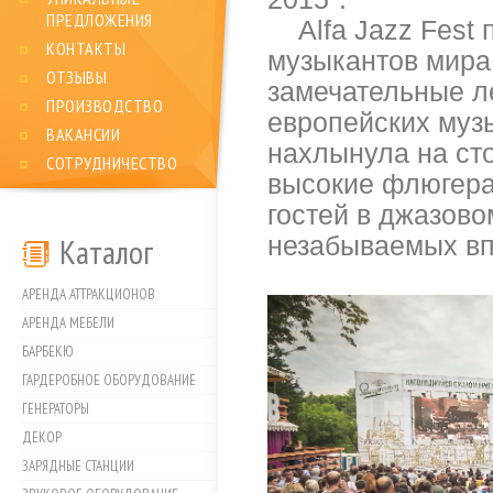
ПРЕДЛОЖЕНИЯ
Alfa Jazz Fest 
КОНТАКТЫ
музыкантов мира
ОТЗЫВЫ
замечательные л
ПРОИЗВОДСТВО
европейских муз
ВАКАНСИИ
нахлынула на ст
СОТРУДНИЧЕСТВО
высокие флюгера 
гостей в джазово
Каталог
незабываемых вп
АРЕНДА АТТРАКЦИОНОВ
АРЕНДА МЕБЕЛИ
БАРБЕКЮ
ГАРДЕРОБНОЕ ОБОРУДОВАНИЕ
ГЕНЕРАТОРЫ
ДЕКОР
ЗАРЯДНЫЕ СТАНЦИИ