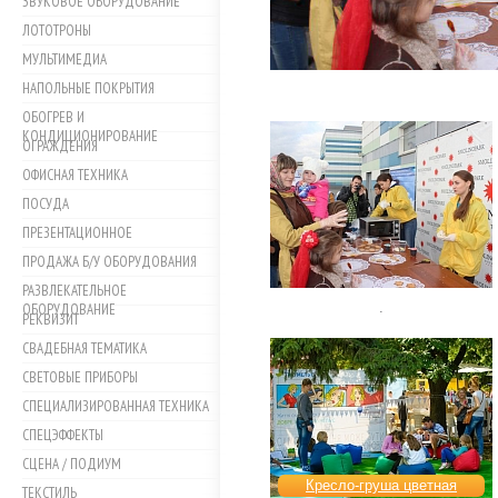
ЗВУКОВОЕ ОБОРУДОВАНИЕ
ЛОТОТРОНЫ
МУЛЬТИМЕДИА
НАПОЛЬНЫЕ ПОКРЫТИЯ
ОБОГРЕВ И
КОНДИЦИОНИРОВАНИЕ
ОГРАЖДЕНИЯ
ОФИСНАЯ ТЕХНИКА
ПОСУДА
ПРЕЗЕНТАЦИОННОЕ
ПРОДАЖА Б/У ОБОРУДОВАНИЯ
РАЗВЛЕКАТЕЛЬНОЕ
.
ОБОРУДОВАНИЕ
РЕКВИЗИТ
СВАДЕБНАЯ ТЕМАТИКА
СВЕТОВЫЕ ПРИБОРЫ
СПЕЦИАЛИЗИРОВАННАЯ ТЕХНИКА
СПЕЦЭФФЕКТЫ
СЦЕНА / ПОДИУМ
Кресло-груша цветная
ТЕКСТИЛЬ