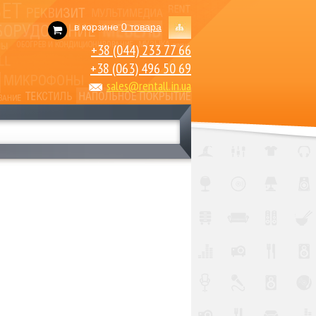
в корзине
0 товара
+38 (044) 233 77 66
+38 (063) 496 50 69
sales@rentall.in.ua