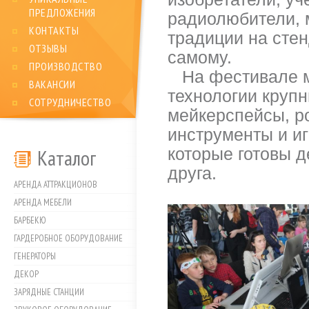
ПРЕДЛОЖЕНИЯ
радиолюбители, 
КОНТАКТЫ
традиции на сте
ОТЗЫВЫ
самому.
ПРОИЗВОДСТВО
На фестивале м
ВАКАНСИИ
технологии крупн
СОТРУДНИЧЕСТВО
мейкерспейсы, р
инструменты и иг
Каталог
которые готовы д
друга.
АРЕНДА АТТРАКЦИОНОВ
АРЕНДА МЕБЕЛИ
БАРБЕКЮ
ГАРДЕРОБНОЕ ОБОРУДОВАНИЕ
ГЕНЕРАТОРЫ
ДЕКОР
ЗАРЯДНЫЕ СТАНЦИИ