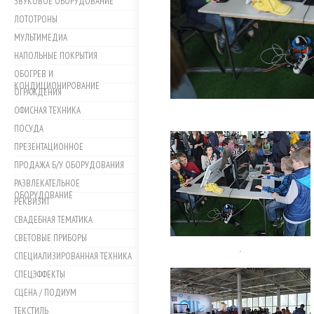
ЗВУКОВОЕ ОБОРУДОВАНИЕ
ЛОТОТРОНЫ
МУЛЬТИМЕДИА
НАПОЛЬНЫЕ ПОКРЫТИЯ
ОБОГРЕВ И
КОНДИЦИОНИРОВАНИЕ
ОГРАЖДЕНИЯ
ОФИСНАЯ ТЕХНИКА
ПОСУДА
ПРЕЗЕНТАЦИОННОЕ
ПРОДАЖА Б/У ОБОРУДОВАНИЯ
РАЗВЛЕКАТЕЛЬНОЕ
ОБОРУДОВАНИЕ
РЕКВИЗИТ
СВАДЕБНАЯ ТЕМАТИКА
СВЕТОВЫЕ ПРИБОРЫ
.
СПЕЦИАЛИЗИРОВАННАЯ ТЕХНИКА
СПЕЦЭФФЕКТЫ
СЦЕНА / ПОДИУМ
ТЕКСТИЛЬ