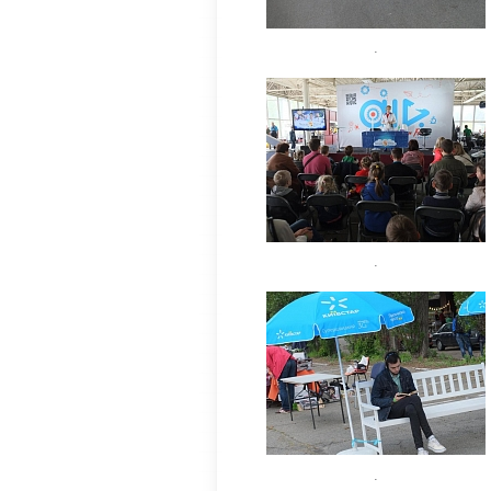
.
.
.