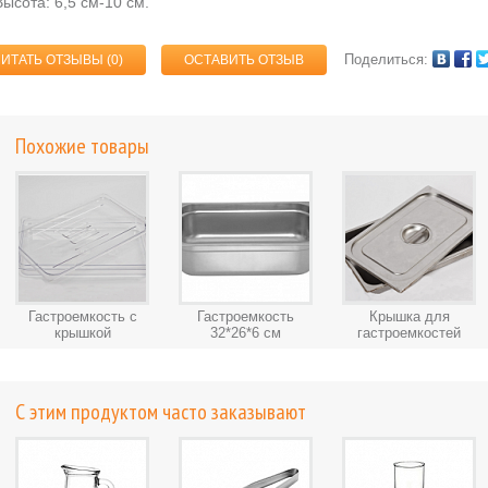
Высота: 6,5 см-10 см.
Поделиться:
ЧИТАТЬ ОТЗЫВЫ (
0
)
ОСТАВИТЬ ОТЗЫВ
Похожие товары
Гастроемкость с
Гастроемкость
Крышка для
крышкой
32*26*6 см
гастроемкостей
С этим продуктом часто заказывают