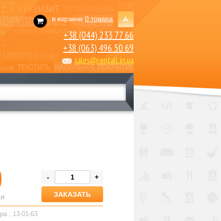
в корзине
0 товара
+38 (044) 233 77 66
+38 (063) 496 50 69
sales@rentall.in.ua
0
-
+
ки
ра : 13-01-63