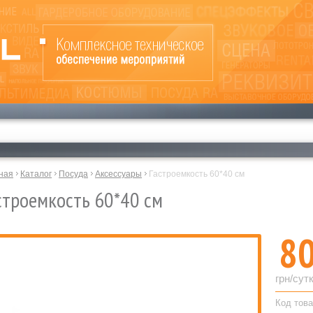
ная
Каталог
Посуда
Аксессуары
Гастроемкость 60*40 см
строемкость 60*40 см
8
грн/сут
Код това